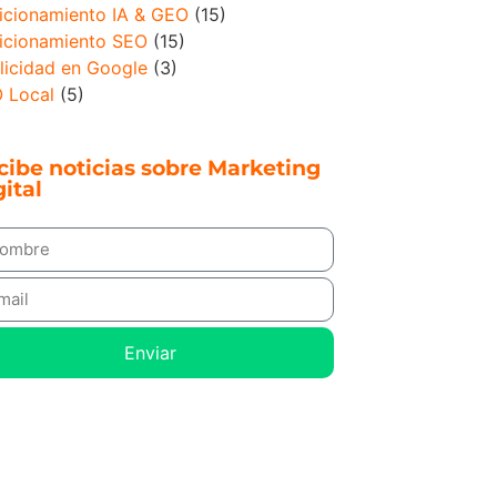
icionamiento IA & GEO
(15)
icionamiento SEO
(15)
licidad en Google
(3)
 Local
(5)
cibe noticias sobre Marketing
ital
Enviar