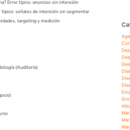
? Error típico: anuncios sin intención
 típico: señales de intención sin segmentar
vidades, targeting y medición
Ca
Age
Con
Des
Des
Des
ología (Auditoría)
Dis
Dis
Dis
Ema
gocio)
Gro
Inb
Man
rtir
Mar
Mar