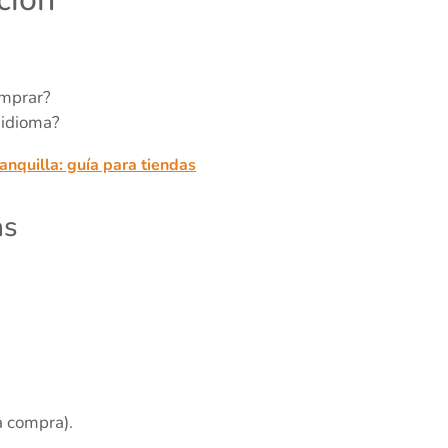
omprar?
 idioma?
anquilla: guía para tiendas
as
a compra).