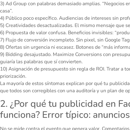
3) Ad Group con palabras demasiado amplias. “Negocios en
casa”.
4) Público poco específico. Audiencias de intereses sin prof
5) Creatividades desactualizadas. El mismo mensaje que se 
6) Propuesta de valor confusa. Beneficios invisibles: “produ
7) Flujo de conversión incompleto. Sin pixel, sin Google Ta
8) Ofertas sin urgencia ni escasez. Botones de “más informa
9) Bidding desajustado. Maximize Conversions con presup
guiaría las palabras que sí convierten.
10) Asignación de presupuesto sin regla de ROI. Tratar a t
priorización.
La mayoría de estos síntomas explican por qué tu publicid
que todos son corregibles con una auditoría y un plan de o
2. ¿Por qué tu publicidad en F
funciona? Error típico: anuncios
No se mide contra el evento que genera valor. Comentarios,