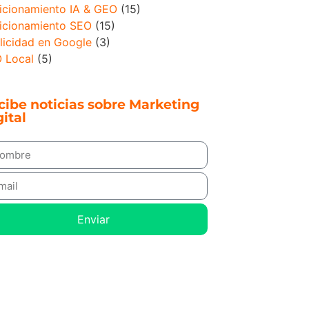
icionamiento IA & GEO
(15)
icionamiento SEO
(15)
licidad en Google
(3)
 Local
(5)
cibe noticias sobre Marketing
ital
Enviar