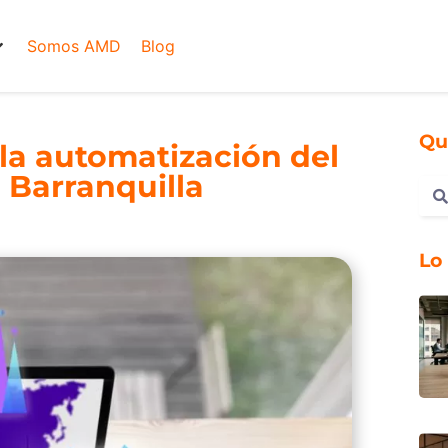
Somos AMD
Blog
Qu
 la automatización del
 Barranquilla
Lo