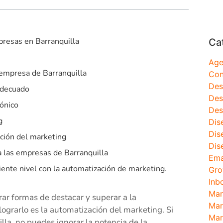
presas en Barranquilla
Ca
Age
empresa de Barranquilla
Con
Des
adecuado
Des
ónico
Des
g
Dis
Dis
ación del marketing
Dis
a las empresas de Barranquilla
Ema
iente nivel con la automatización de marketing.
Gro
Inb
Man
ar formas de destacar y superar a la
Mar
ograrlo es la automatización del marketing. Si
Mar
la, no puedes ignorar la potencia de la