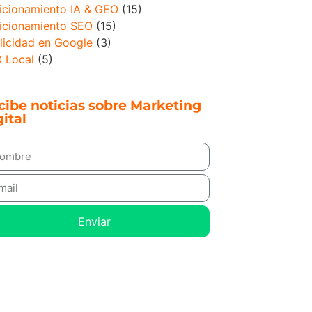
icionamiento IA & GEO
(15)
icionamiento SEO
(15)
licidad en Google
(3)
 Local
(5)
cibe noticias sobre Marketing
ital
Enviar